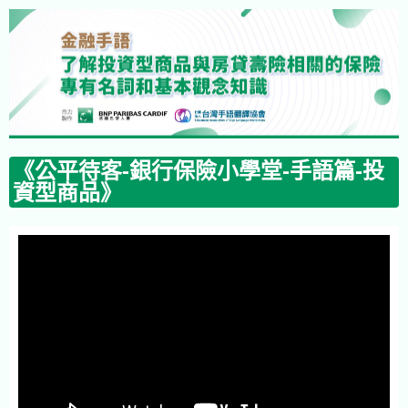
《公平待客-銀行保險小學堂-手語篇-投
資型商品》