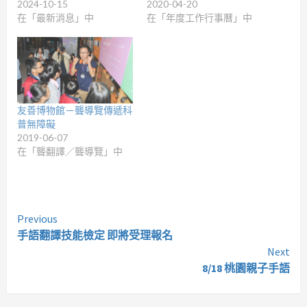
2024-10-15
2020-04-20
在「最新消息」中
在「年度工作行事曆」中
友善博物館－聾導覽傳遞科
普無障礙
2019-06-07
在「聾翻譯／聾導覽」中
Continue
Previous
手語翻譯技能檢定 即將受理報名
Reading
Next
8/18 桃園親子手語