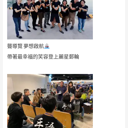
聾導覽 夢想啟航
帶著最幸福的笑容登上麗星郵輪