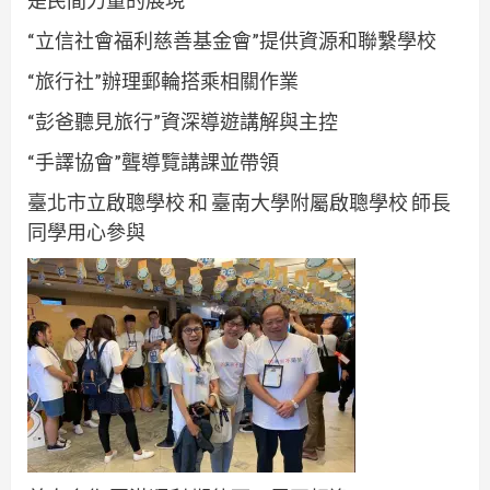
“立信社會福利慈善基金會”提供資源和聯繫學校
“旅行社”辦理郵輪搭乘相關作業
“彭爸聽見旅行”資深導遊講解與主控
“手譯協會”聾導覽講課並帶領
臺北市立啟聰學校 和 臺南大學附屬啟聰學校 師長
同學用心參與