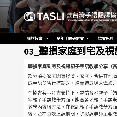
Skip
to
content
關於協會
歷年手語研討會
協會訊息
03_聽損家庭到宅及
聽損家庭到宅及視訊親子手語教學分享（
部分聽損家庭因為經濟、家庭、合併其他
成手語學習管道缺乏，進而造成與人溝通
在協會與基金會支持下，邀請各地親子手
宅親子手語教學方面，媒合各地親子手語
教學內容與方法。在視訊親子手語教學方
容，並在每次上課期間，除授課老師主要