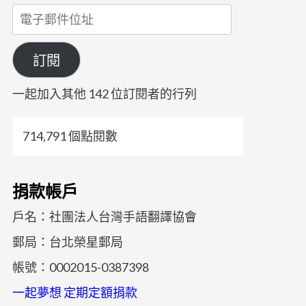
電
子
郵
訂閱
件
位
一起加入其他 142 位訂閱者的行列
址
714,791 個點閱數
捐款帳戶
戶名：社團法人台灣手語翻譯協會
郵局：台北榮星郵局
帳號：0002015-0387398
一起夢想 定期定額捐款​​