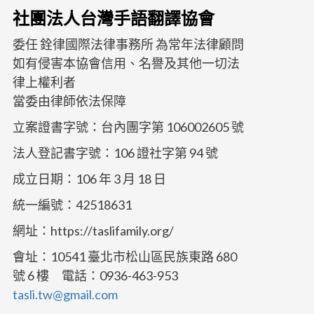
社團法人台灣手語翻譯協會
委任 銓律國際法律事務所 為常年法律顧問
如有侵害本協會信用、名譽及其他一切法
律上權利者
當委由律師依法保障
立案證書字號：台內團字第 106002605 號
法人登記書字號：106 證社字第 94 號
成立日期：106 年 3 月 18 日
統一編號：42518631
網址：https://taslifamily.org/
會址：10541 臺北市松山區民族東路 680
號 6 樓 電話：0936-463-953
tasli.tw@gmail.com