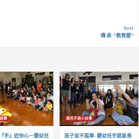
Next
傳 承 ”教育愛”
故事
遇見手語小故事
『手』近你心－嬰幼兒
孩子並不孤單 -嬰幼兒手語家長