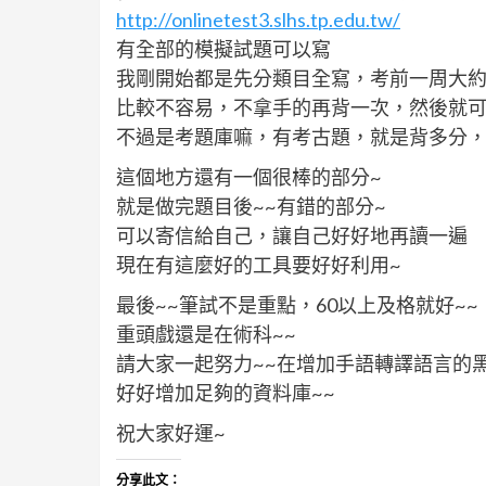
http://onlinetest3.slhs.tp.edu.tw/
有全部的模擬試題可以寫
我剛開始都是先分類目全寫，考前一周大約是
比較不容易，不拿手的再背一次，然後就可
不過是考題庫嘛，有考古題，就是背多分，
這個地方還有一個很棒的部分~
就是做完題目後~~有錯的部分~
可以寄信給自己，讓自己好好地再讀一遍
現在有這麼好的工具要好好利用~
最後~~筆試不是重點，60以上及格就好~~
重頭戲還是在術科~~
請大家一起努力~~在增加手語轉譯語言的
好好增加足夠的資料庫~~
祝大家好運~
分享此文：