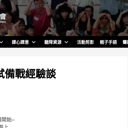
譯心譯意
聽障資源
活動剪影
親子手語
聾
筆試備戰經驗談
備開始~
跟上