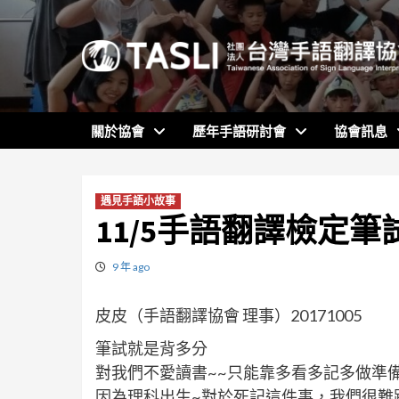
Skip
to
content
關於協會
歷年手語研討會
協會訊息
遇見手語小故事
11/5手語翻譯檢定
9 年 ago
皮皮（手語翻譯協會 理事）20171005
筆試就是背多分
對我們不愛讀書~~只能靠多看多記多做準
因為理科出生~對於死記這件事，我們很難