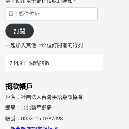
章，使用電子郵件接收新通知。
電
子
郵
訂閱
件
位
一起加入其他 142 位訂閱者的行列
址
714,811 個點閱數
捐款帳戶
戶名：社團法人台灣手語翻譯協會
郵局：台北榮星郵局
帳號：0002015-0387398