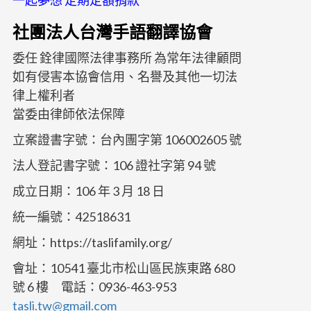
一起夢想 定期定額捐款​​
社團法人台灣手語翻譯協會
委任 銓律國際法律事務所 為常年法律顧問
如有侵害本協會信用、名譽及其他一切法
律上權利者
當委由律師依法保障
立案證書字號：台內團字第 106002605 號
法人登記書字號：106 證社字第 94 號
成立日期：106 年 3 月 18 日
統一編號：42518631
網址：https://taslifamily.org/
會址：10541 臺北市松山區民族東路 680
號 6 樓 電話：0936-463-953
tasli.tw@gmail.com