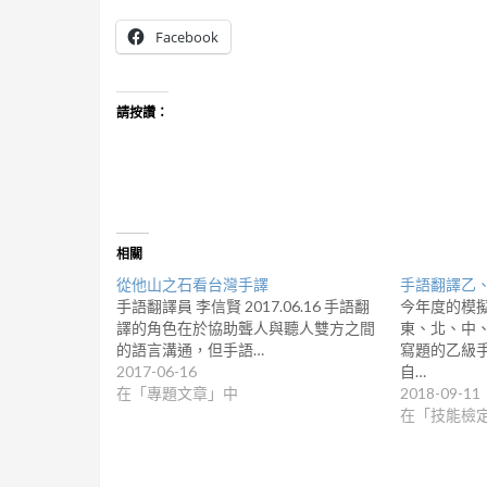
Facebook
請按讚：
相關
從他山之石看台灣手譯
手語翻譯乙
手語翻譯員 李信賢 2017.06.16 手語翻
今年度的模
譯的角色在於協助聾人與聽人雙方之間
東、北、中
的語言溝通，但手語…
寫題的乙級
2017-06-16
自…
在「專題文章」中
2018-09-11
在「技能檢